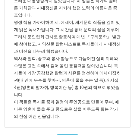
스러운 대통령상까지 받았습니다. 이 상들은 작가의 올바
른 가치관과 시대정신을 지키려 했던 노력의 아름다운 증
표입니다.
평생 책을 가까이하며 시, 에세이, 세계문학 작품을 깊이 있
게 읽은 독서가입니다. 그 시간을 통해 문학의 꿈을 이루어
구리시 문인협회 간사로 활동하며 매년 『구리문학』 발간
에 참여했고, 지역신문 칼럼니스트로 독자들에게 시대정신
과 비전을 나누려 힘썼습니다.
역사와 철학, 종교와 봉사 활동으로 다듬어진 삶의 지혜와
수많은 고전 속에서 길어 올린 통찰력을 담아냈습니다. 독
자들이 가장 공감했던 칼럼과 사유를 엄선하여 에세이집 6
권(내 안에 우주를 찾아서, 영혼에 물을 주는 일 등)과 시집
4권(영혼의 발자취, 행복이란 등) 총 10권의 책으로 엮었습
니다.
이 책들은 독자를 꿈과 열정의 주인공으로 만들어 주며, 메
마른 영혼에 물을 주고 풍요로운 삶을 이루도록 돕는 작가
의 진심 어린 선물입니다.