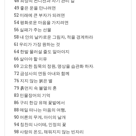
46 최상의 컨디션과 자기 관리 길
49 좋은 운을 만나려면
52 미래에 큰 부자가 되려면
54 평화로운 마음을 가지려면
56 실패가 주는 선물
58 내 안의 날카로운 그림자, 적을 경계하라
61 우리가 가장 원하는 것
64 한발 물러설 줄도 알아야지
66 살아야 할 이유
69 고요한 침묵의 정원, 명상을 습관화 하자.
72 금성사의 연등 아내와 함께
76 지지 않는 붉은 별
79 흙먼지 속 불멸의 혼
83 민물장어의 기억
86 구리 한강 유채 꽃밭에서
88 매일 떠나는 마음의 여행,
90 어른의 무게, 아이의 날개
94 칭찬의 나이테, 인정의 꽃
98 사랑의 온도, 채워지지 않는 빈자리